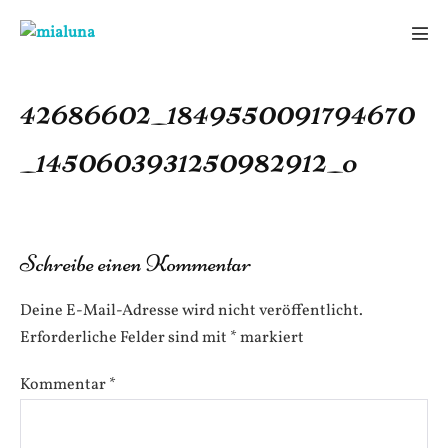
Zum
Inhalt
Men
springen
Scha
42686602_1849550091794670
_1450603931250982912_o
Schreibe einen Kommentar
Deine E-Mail-Adresse wird nicht veröffentlicht.
Erforderliche Felder sind mit
*
markiert
Kommentar
*