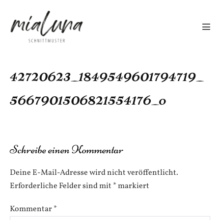
Zum
Inhalt
springen
Men
Scha
42720623_1849549601794719_
5667901506821554176_o
Schreibe einen Kommentar
Deine E-Mail-Adresse wird nicht veröffentlicht.
Erforderliche Felder sind mit
*
markiert
Kommentar
*