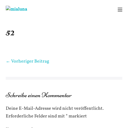
Zum
Inhalt
Men
springen
Scha
52
Beitragsnavigation
← Vorheriger Beitrag
Schreibe einen Kommentar
Deine E-Mail-Adresse wird nicht veröffentlicht.
Erforderliche Felder sind mit
*
markiert