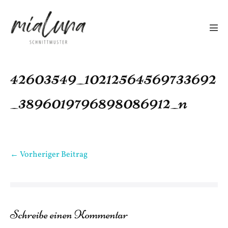
Zum
Inhalt
springen
Men
Scha
42603549_10212564569733692
_3896019796898086912_n
Beitragsnavigation
← Vorheriger Beitrag
Schreibe einen Kommentar