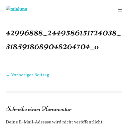
Zum
Inhalt
Men
springen
Scha
42996888_2449586151724038_
3185918689048264704_o
Beitragsnavigation
← Vorheriger Beitrag
Schreibe einen Kommentar
Deine E-Mail-Adresse wird nicht veröffentlicht.