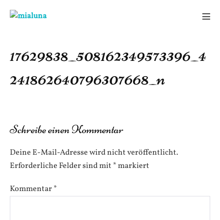
Zum
Inhalt
Men
springen
Scha
17629838_508162349573396_4
241862640796307668_n
Schreibe einen Kommentar
Deine E-Mail-Adresse wird nicht veröffentlicht.
Erforderliche Felder sind mit
*
markiert
Kommentar
*