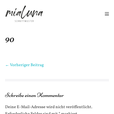
Zum
Inhalt
springen
Men
Scha
90
Beitragsnavigation
← Vorheriger Beitrag
Schreibe einen Kommentar
Deine E-Mail-Adresse wird nicht veröffentlicht.
Erforderliche Felder sind mit
*
markiert