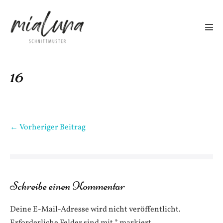
Zum
Inhalt
springen
Men
Scha
16
Beitragsnavigation
← Vorheriger Beitrag
Schreibe einen Kommentar
Deine E-Mail-Adresse wird nicht veröffentlicht.
Erforderliche Felder sind mit
*
markiert