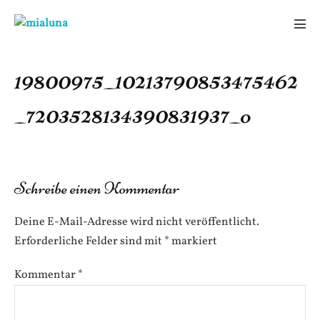
Zum
Inhalt
Men
springen
Scha
19800975_10213790853475462
_7203528134390831937_o
Schreibe einen Kommentar
Deine E-Mail-Adresse wird nicht veröffentlicht.
Erforderliche Felder sind mit
*
markiert
Kommentar
*