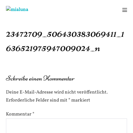
Zum
Inhalt
Men
springen
Scha
23472709_506430383069411_1
636521975947009024_n
Schreibe einen Kommentar
Deine E-Mail-Adresse wird nicht veröffentlicht.
Erforderliche Felder sind mit
*
markiert
Kommentar
*