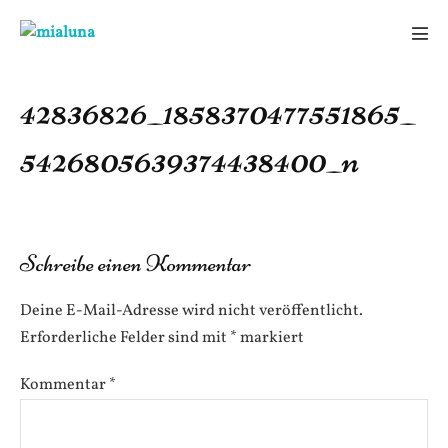
Zum
Inhalt
Men
springen
Scha
42836826_1858370477551865_
5426805639374438400_n
Schreibe einen Kommentar
Deine E-Mail-Adresse wird nicht veröffentlicht.
Erforderliche Felder sind mit
*
markiert
Kommentar
*