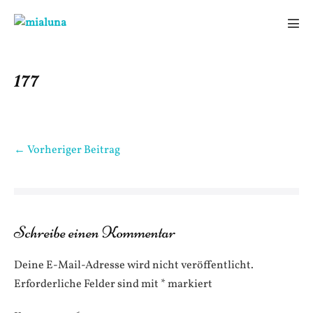
Zum
Inhalt
Men
springen
Scha
177
Beitragsnavigation
← Vorheriger Beitrag
Schreibe einen Kommentar
Deine E-Mail-Adresse wird nicht veröffentlicht.
Erforderliche Felder sind mit
*
markiert