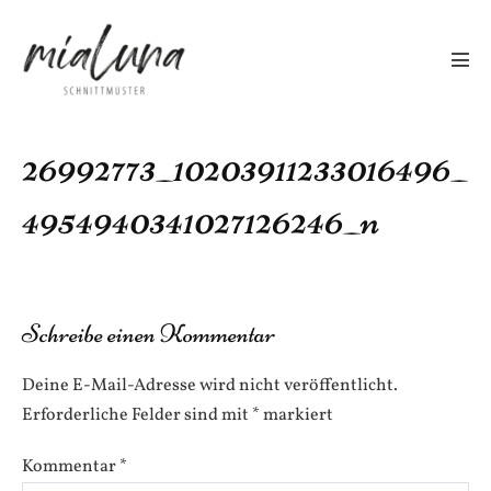
Zum
Inhalt
springen
Men
Scha
26992773_10203911233016496_
4954940341027126246_n
Schreibe einen Kommentar
Deine E-Mail-Adresse wird nicht veröffentlicht.
Erforderliche Felder sind mit
*
markiert
Kommentar
*