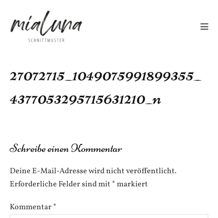
Zum
Inhalt
springen
Men
Scha
27072715_1049075991899355_
4377053295715631210_n
Schreibe einen Kommentar
Deine E-Mail-Adresse wird nicht veröffentlicht.
Erforderliche Felder sind mit
*
markiert
Kommentar
*