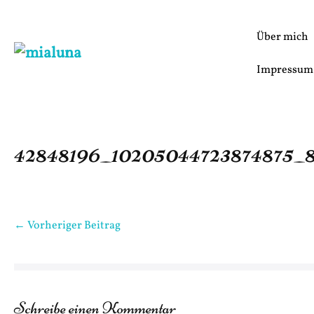
Zum
Inhalt
Über mich
springen
Impressum
42848196_10205044723874875_8
Beitragsnavigation
← Vorheriger Beitrag
Schreibe einen Kommentar