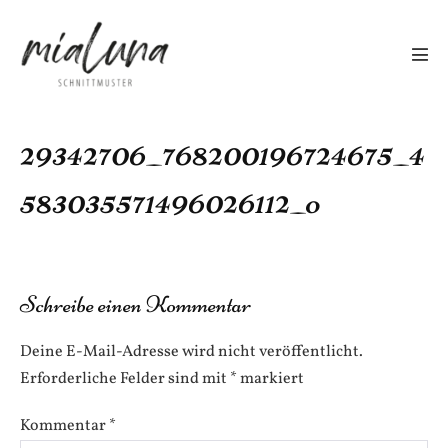
Zum
Inhalt
springen
Men
Scha
29342706_768200196724675_4
583035571496026112_o
Schreibe einen Kommentar
Deine E-Mail-Adresse wird nicht veröffentlicht.
Erforderliche Felder sind mit
*
markiert
Kommentar
*