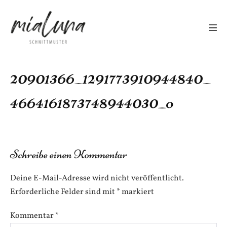
Zum
Inhalt
springen
Men
Scha
20901366_1291773910944840_
4664161873748944030_o
Schreibe einen Kommentar
Deine E-Mail-Adresse wird nicht veröffentlicht.
Erforderliche Felder sind mit
*
markiert
Kommentar
*