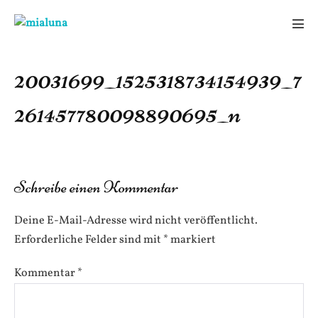
Zum
Inhalt
Men
springen
Scha
20031699_1525318734154939_7
261457780098890695_n
Schreibe einen Kommentar
Deine E-Mail-Adresse wird nicht veröffentlicht.
Erforderliche Felder sind mit
*
markiert
Kommentar
*