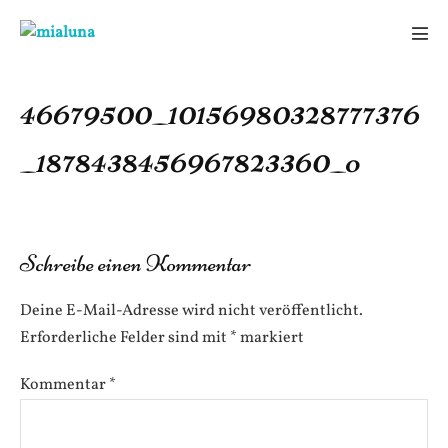
Zum
Inhalt
Men
springen
Scha
46679500_10156980328777376
_1878438456967823360_o
Schreibe einen Kommentar
Deine E-Mail-Adresse wird nicht veröffentlicht.
Erforderliche Felder sind mit
*
markiert
Kommentar
*