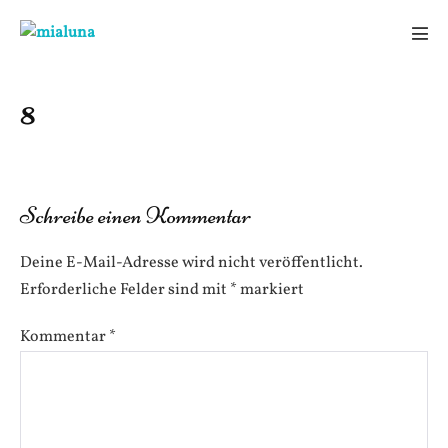
Zum
Inhalt
Men
springen
Scha
8
Schreibe einen Kommentar
Deine E-Mail-Adresse wird nicht veröffentlicht.
Erforderliche Felder sind mit
*
markiert
Kommentar
*