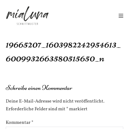
Zum
Inhalt
springen
Men
Scha
19665207_1603982242954613_
6009932663580515650_n
Schreibe einen Kommentar
Deine E-Mail-Adresse wird nicht veröffentlicht.
Erforderliche Felder sind mit
*
markiert
Kommentar
*