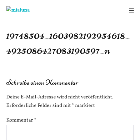
Zum
Inhalt
Men
springen
Scha
19748504_1603982192954618_
4925086427083190597_n
Schreibe einen Kommentar
Deine E-Mail-Adresse wird nicht veröffentlicht.
Erforderliche Felder sind mit
*
markiert
Kommentar
*