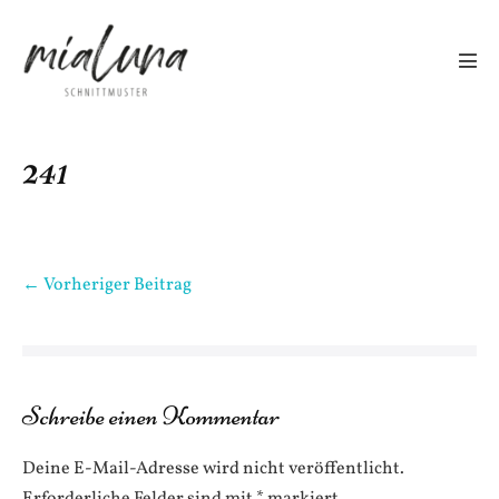
Zum
Inhalt
springen
Men
Scha
241
Beitragsnavigation
← Vorheriger Beitrag
Schreibe einen Kommentar
Deine E-Mail-Adresse wird nicht veröffentlicht.
Erforderliche Felder sind mit
*
markiert