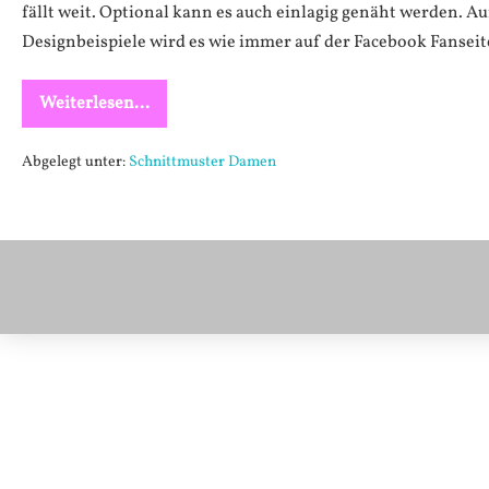
fällt weit. Optional kann es auch einlagig genäht werden. 
online
Designbeispiele wird es wie immer auf der Facebook Fanseit
Weiterlesen...
Lady
Fleur
ist
online
Abgelegt unter:
Schnittmuster Damen