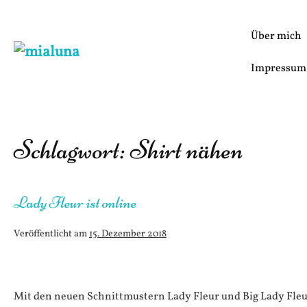
Zum
Inhalt
Über mich
springen
Impressum
Schlagwort:
Shirt nähen
Lady Fleur ist online
Veröffentlicht am
15. Dezember 2018
Lady
Fleur
Mit den neuen Schnittmustern Lady Fleur und Big Lady Fleur 
ist