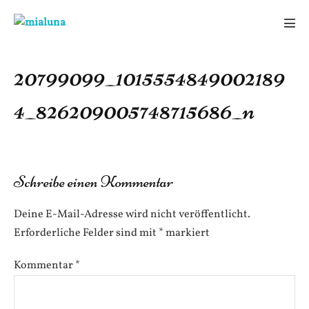
Zum
Inhalt
Men
springen
Scha
20799099_1015554849002189
4_826209005748715686_n
Schreibe einen Kommentar
Deine E-Mail-Adresse wird nicht veröffentlicht.
Erforderliche Felder sind mit
*
markiert
Kommentar
*