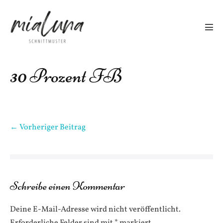
Zum
Inhalt
springen
Men
Scha
30 Prozent FB
Beitragsnavigation
← Vorheriger Beitrag
Schreibe einen Kommentar
Deine E-Mail-Adresse wird nicht veröffentlicht.
Erforderliche Felder sind mit
*
markiert