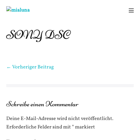
Zum
Inhalt
Men
springen
Scha
SONY DSC
Beitragsnavigation
← Vorheriger Beitrag
Schreibe einen Kommentar
Deine E-Mail-Adresse wird nicht veröffentlicht.
Erforderliche Felder sind mit
*
markiert