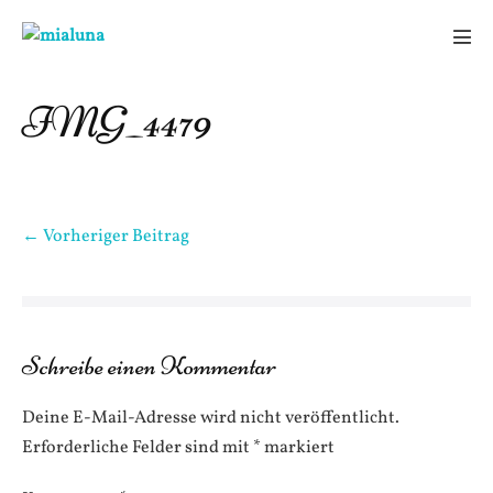
Zum
Inhalt
Men
springen
Scha
IMG_4479
Beitragsnavigation
← Vorheriger Beitrag
Schreibe einen Kommentar
Deine E-Mail-Adresse wird nicht veröffentlicht.
Erforderliche Felder sind mit
*
markiert